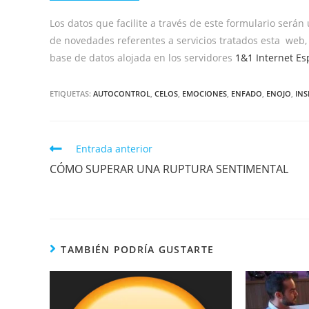
Los datos que facilite a través de este formulario serán
de novedades referentes a servicios tratados esta web,
base de datos alojada en los servidores
1&1 Internet Es
ETIQUETAS:
AUTOCONTROL
,
CELOS
,
EMOCIONES
,
ENFADO
,
ENOJO
,
INS
Entrada anterior
CÓMO SUPERAR UNA RUPTURA SENTIMENTAL
TAMBIÉN PODRÍA GUSTARTE